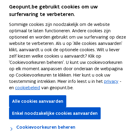
suggestiebox
Geopunt.be gebruikt cookies om uw
te
surfervaring te verbeteren.
navigeren.
Bevestig
Sommige cookies zijn noodzakelijk om de website
je
optimaal te laten functioneren. Andere cookies zijn
keuze
optioneel en worden gebruikt om uw surfervaring op deze
met
website te verbeteren. Als u op 'Alle cookies aanvaarden'
"enter"
klikt, aanvaardt u ook de optionele cookies. Wilt u liever
of
zelf kiezen welke cookies u aanvaardt? Klik op
gebruik
'Cookievoorkeuren beheren'. U kunt uw cookievoorkeuren
de
op elk moment aanpassen door onderaan de webpagina
"escape"
op Cookievoorkeuren te klikken. Hier kunt u ook uw
knop
toestemming intrekken. Meer info leest u in het
privacy
-
om
en
cookiebeleid
van geopunt.be.
te
suggestiebox
Alle cookies aanvaarden
te
sluiten.
Enkel noodzakelijke cookies aanvaarden
Lagen
Cookievoorkeuren beheren
20 km
Lambert 2008
Bronnen